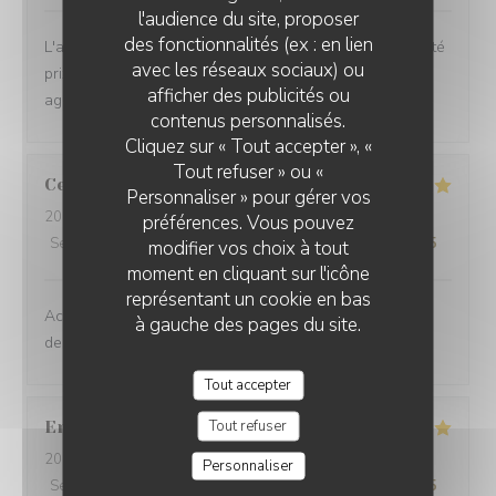
l'audience du site, proposer
des fonctionnalités (ex : en lien
L'accueil, le service, la cuisine, le cadre le rapport qualité
avec les réseaux sociaux) ou
prix, tous les voyants sont verts pour partager un
afficher des publicités ou
agréable moment
LE LANAUD RESTAURANT
contenus personnalisés.
Cliquez sur « Tout accepter », «
Tout refuser » ou «
Cecile
P
Personnaliser » pour gérer vos
2026-08-05
- 12:45 - Couverts 3
préférences. Vous pouvez
Service
:
5
/5
Ambiance
:
5
/5
Cuisine
:
5
/5
Qualité / Prix
:
5
/5
modifier vos choix à tout
moment en cliquant sur l'icône
représentant un cookie en bas
Accueil et service toujours efficace et agréable. Qualité
à gauche des pages du site.
des produits et soin dans la présentation.
Tout accepter
Tout refuser
Eric
B
2026-08-05
- 12:15 - Couverts 3
Personnaliser
Service
:
5
/5
Ambiance
:
5
/5
Cuisine
:
5
/5
Qualité / Prix
:
5
/5