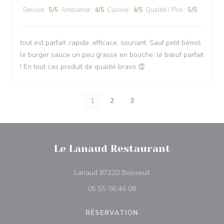
Service
:
5
/5
Ambiance
:
4
/5
Cuisine
:
4
/5
Qualité / Prix
:
5
/5
tout est parfait ,rapide ,efficace, souriant. Sauf petit bémol
le burger sauce un peu grasse en bouche, le bœuf parfait
! En tout cas produit de qualité bravo 👏
1
2
3
Le Lanaud Restaurant
((ouvre une nouvelle fe
Lanaud 87220 Boisseuil
05 55 06 46 08
RÉSERVATION