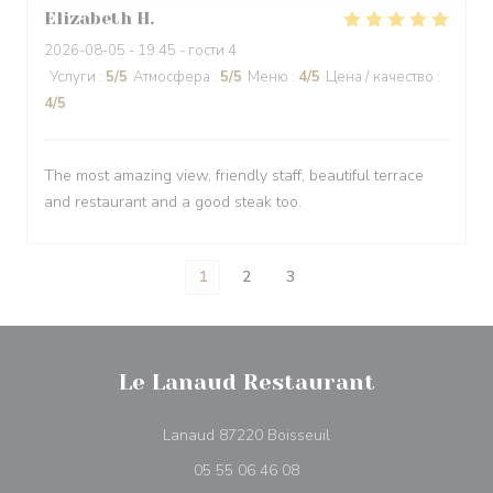
Elizabeth
H
2026-08-05
- 19:45 - гости 4
Услуги
:
5
/5
Атмосфера
:
5
/5
Меню
:
4
/5
Цена / качество
:
4
/5
The most amazing view, friendly staff, beautiful terrace
and restaurant and a good steak too.
1
2
3
Le Lanaud Restaurant
((открывается в новом
Lanaud 87220 Boisseuil
05 55 06 46 08