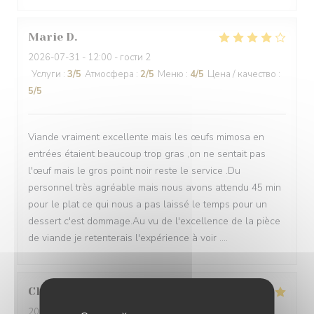
Marie
D
2026-07-31
- 12:00 - гости 2
Услуги
:
3
/5
Атмосфера
:
2
/5
Меню
:
4
/5
Цена / качество
:
5
/5
Viande vraiment excellente mais les œufs mimosa en
entrées étaient beaucoup trop gras ,on ne sentait pas
l'œuf mais le gros point noir reste le service .Du
personnel très agréable mais nous avons attendu 45 min
pour le plat ce qui nous a pas laissé le temps pour un
dessert c'est dommage.Au vu de l'excellence de la pièce
de viande je retenterais l'expérience à voir ....
Charlet
M
2026-08-06
- 19:45 - гости 2