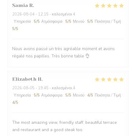
Samia
R
2026-08-04
- 12:15 - καλεσμένοι 4
Υπηρεσία
:
5
/5
Ατμόσφαιρα
:
5
/5
Μενού
:
5
/5
Ποιότητα / Τιμή
:
5
/5
Nous avons passé un très agréable moment et avons
régalé nos papilles. Très bonne table 👌
Elizabeth
H
2026-08-05
- 19:45 - καλεσμένοι 4
Υπηρεσία
:
5
/5
Ατμόσφαιρα
:
5
/5
Μενού
:
4
/5
Ποιότητα / Τιμή
:
4
/5
The most amazing view, friendly staff, beautiful terrace
and restaurant and a good steak too.