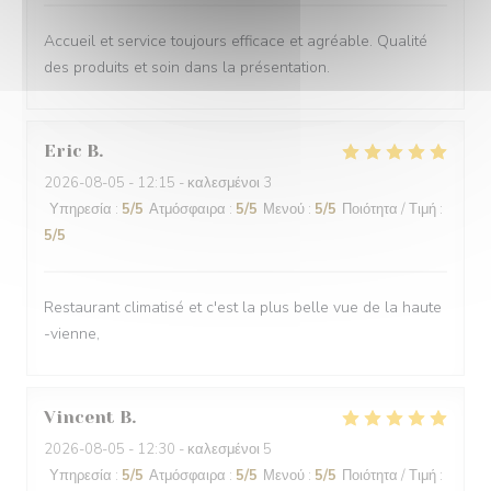
Accueil et service toujours efficace et agréable. Qualité
des produits et soin dans la présentation.
Eric
B
2026-08-05
- 12:15 - καλεσμένοι 3
Υπηρεσία
:
5
/5
Ατμόσφαιρα
:
5
/5
Μενού
:
5
/5
Ποιότητα / Τιμή
:
5
/5
Restaurant climatisé et c'est la plus belle vue de la haute
-vienne,
Vincent
B
2026-08-05
- 12:30 - καλεσμένοι 5
Υπηρεσία
:
5
/5
Ατμόσφαιρα
:
5
/5
Μενού
:
5
/5
Ποιότητα / Τιμή
: