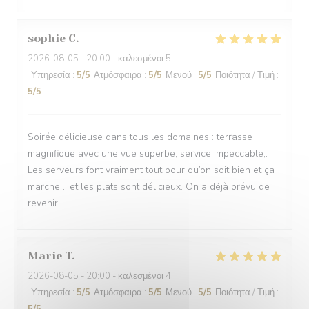
sophie
C
2026-08-05
- 20:00 - καλεσμένοι 5
Υπηρεσία
:
5
/5
Ατμόσφαιρα
:
5
/5
Μενού
:
5
/5
Ποιότητα / Τιμή
:
5
/5
Soirée délicieuse dans tous les domaines : terrasse
magnifique avec une vue superbe, service impeccable,.
Les serveurs font vraiment tout pour qu’on soit bien et ça
marche .. et les plats sont délicieux. On a déjà prévu de
revenir….
Marie
T
2026-08-05
- 20:00 - καλεσμένοι 4
Υπηρεσία
:
5
/5
Ατμόσφαιρα
:
5
/5
Μενού
:
5
/5
Ποιότητα / Τιμή
: