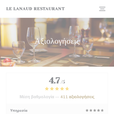
Πίνακας διαχείρισης "Μπισκότων" (Cookies)
LE LANAUD RESTAURANT
Αξιολογήσεις
4.7
/5
Μέση βαθμολογία —
411 αξιολογήσεις
Υπηρεσία