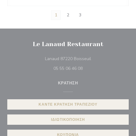
1
2
3
Le Lanaud Restaurant
((ανοίγει σε νέο παράθυ
Lanaud 87220 Boisseuil
05 55 06 46 08
ΚΡΆΤΗΣΗ
ΚΆΝΤΕ ΚΡΆΤΗΣΗ ΤΡΑΠΕΖΙΟΎ
ΙΔΙΩΤΙΚΟΠΟΊΗΣΗ
ΚΟΥΠΌΝΙΑ