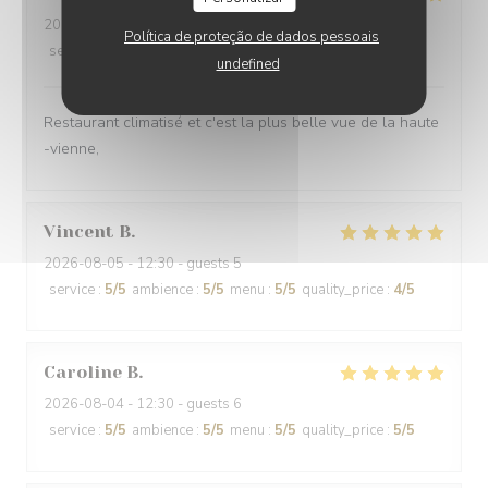
2026-08-05
- 12:15 - guests 3
Política de proteção de dados pessoais
service
:
5
/5
ambience
:
5
/5
menu
:
5
/5
quality_price
:
5
/5
undefined
Restaurant climatisé et c'est la plus belle vue de la haute
-vienne,
Vincent
B
2026-08-05
- 12:30 - guests 5
service
:
5
/5
ambience
:
5
/5
menu
:
5
/5
quality_price
:
4
/5
Caroline
B
2026-08-04
- 12:30 - guests 6
service
:
5
/5
ambience
:
5
/5
menu
:
5
/5
quality_price
:
5
/5