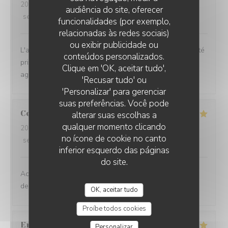
2026-08-05
- 12:45 - guests 3
audiência do site, oferecer
service
:
5
/5
ambience
:
5
/5
menu
:
5
/5
quality_price
:
5
/5
funcionalidades (por exemplo,
relacionadas às redes sociais)
ou exibir publicidade ou
L'accueil, le service, la cuisine, le cadre le rapport qualité
conteúdos personalizados.
prix, tous les voyants sont verts pour partager un
LE LANAUD RESTAURANT
Clique em 'OK, aceitar tudo',
agréable moment
'Recusar tudo' ou
'Personalizar' para gerenciar
suas preferências. Você pode
Cecile
P
alterar suas escolhas a
qualquer momento clicando
2026-08-05
- 12:45 - guests 3
no ícone de cookie no canto
service
:
5
/5
ambience
:
5
/5
menu
:
5
/5
quality_price
:
5
/5
inferior esquerdo das páginas
do site.
Accueil et service toujours efficace et agréable. Qualité
des produits et soin dans la présentation.
OK, aceitar tudo
Proíbe todos cookies
Eric
B
Personalizar