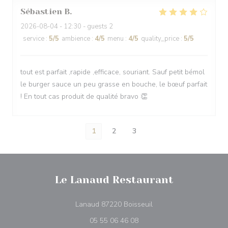
Sébastien
B
2026-08-04
- 12:30 - guests 2
service
:
5
/5
ambience
:
4
/5
menu
:
4
/5
quality_price
:
5
/5
tout est parfait ,rapide ,efficace, souriant. Sauf petit bémol
le burger sauce un peu grasse en bouche, le bœuf parfait
! En tout cas produit de qualité bravo 👏
1
2
3
Le Lanaud Restaurant
((abre numa nova janel
Lanaud 87220 Boisseuil
05 55 06 46 08