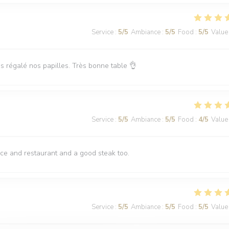
Service
:
5
/5
Ambiance
:
5
/5
Food
:
5
/5
Value
 régalé nos papilles. Très bonne table 👌
Service
:
5
/5
Ambiance
:
5
/5
Food
:
4
/5
Value
race and restaurant and a good steak too.
Service
:
5
/5
Ambiance
:
5
/5
Food
:
5
/5
Value