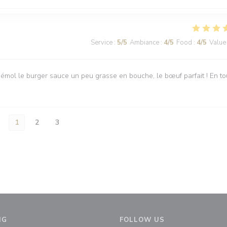
Service
:
5
/5
Ambiance
:
4
/5
Food
:
4
/5
Value
it bémol le burger sauce un peu grasse en bouche, le bœuf parfait ! En to
1
2
3
NG
FOLLOW US