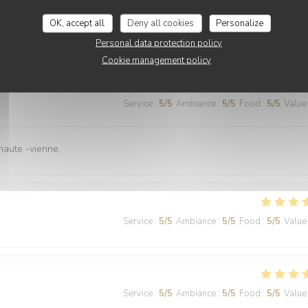
OK, accept all
Deny all cookies
Personalize
lité des produits et soin dans la présentation.
Personal data protection policy
Cookie management policy
Service
:
5
/5
Ambiance
:
5
/5
Food
:
5
/5
Value
 haute -vienne,
Service
:
5
/5
Ambiance
:
5
/5
Food
:
5
/5
Value
Service
:
5
/5
Ambiance
:
5
/5
Food
:
5
/5
Value