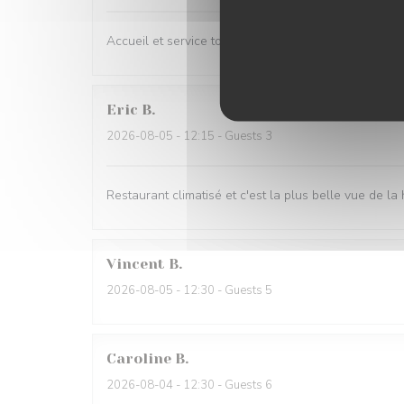
Accueil et service toujours efficace et agréable. Qua
Eric
B
2026-08-05
- 12:15 - Guests 3
Restaurant climatisé et c'est la plus belle vue de la
Vincent
B
2026-08-05
- 12:30 - Guests 5
Caroline
B
2026-08-04
- 12:30 - Guests 6