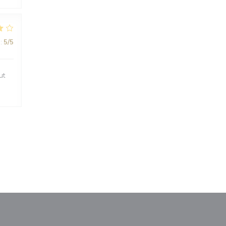
:
5
/5
ut