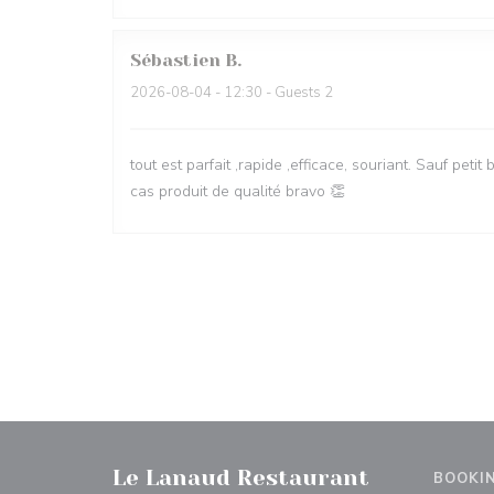
Sébastien
B
2026-08-04
- 12:30 - Guests 2
tout est parfait ,rapide ,efficace, souriant. Sauf pet
cas produit de qualité bravo 👏
Le Lanaud Restaurant
BOOKI