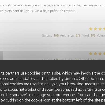
 magnifique avec une vue superbe, service impeccable,. Les serveurs f
les plats sont délicieux. On a déjà prévu de revenir….
Service
:
5
/5
Ambiance
:
5
/5
Food
:
5
/5
Value
Service
:
5
/5
Ambiance
:
5
/5
Food
:
5
/5
Value
its partners use cookies on this site, which may involve the co
t qualité prix, tous les voyants sont verts pour partager un agréable mom
ookies are mandatory and installed by default. Other optional 
ional cookies are used to analyze your browsing, measure sit
ted to social networks) or display personalized advertising or c
ll' or 'Personalize' to manage your preferences. You can chang
LE LANAUD RESTAURANT
 by clicking on the cookie icon at the bottom left of the site p
Service
:
5
/5
Ambiance
:
5
/5
Food
:
5
/5
Value